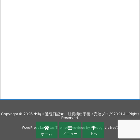
Copyright ©
2026
★時々通院日記★ 胆嚢摘出手術→完治ブログ 2021
All Rights
Reserved.
WordPress Luxeritas Theme is provided by "
Thought is free
".
メニュー
上へ
ホーム