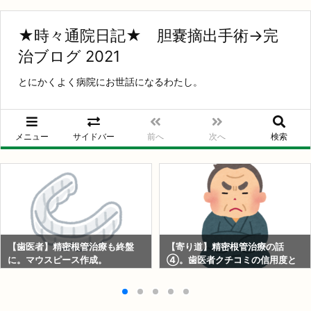
★時々通院日記★ 胆嚢摘出手術→完
治ブログ 2021
とにかくよく病院にお世話になるわたし。
メニュー
サイドバー
前へ
次へ
検索
【歯医者】精密根管治療も終盤
【寄り道】精密根管治療の話
に。マウスピース作成。
④。歯医者クチコミの信用度と
は。