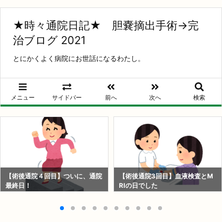
★時々通院日記★ 胆嚢摘出手術→完
治ブログ 2021
とにかくよく病院にお世話になるわたし。
メニュー
サイドバー
前へ
次へ
検索
【術後通院４回目】ついに、通院
【術後通院3回目】血液検査とM
最終日！
RIの日でした