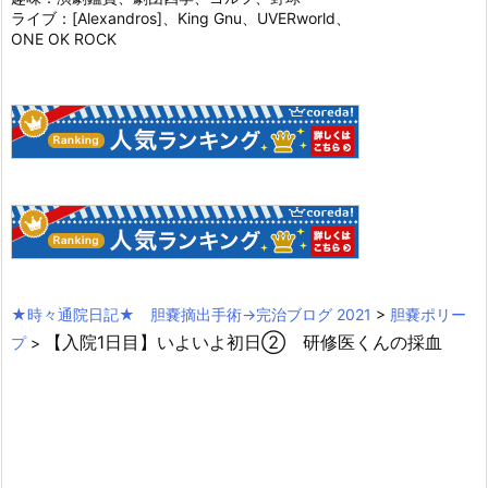
ライブ：[Alexandros]、King Gnu、UVERworld、
ONE OK ROCK
★時々通院日記★ 胆嚢摘出手術→完治ブログ 2021
>
胆嚢ポリー
【入院1日目】いよいよ初日② 研修医くんの採血
プ
>