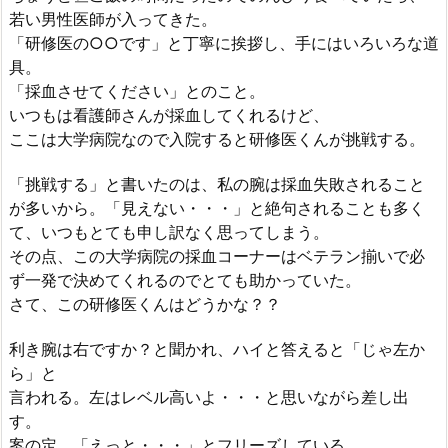
若い男性医師が入ってきた。
「研修医の○○です」と丁寧に挨拶し、手にはいろいろな道
具。
「採血させてください」とのこと。
いつもは看護師さんが採血してくれるけど、
ここは大学病院なので入院すると研修医くんが挑戦する。
「挑戦する」と書いたのは、私の腕は採血失敗されること
が多いから。「見えない・・・」と絶句されることも多く
て、いつもとても申し訳なく思ってしまう。
その点、この大学病院の採血コーナーはベテラン揃いで必
ず一発で決めてくれるのでとても助かっていた。
さて、この研修医くんはどうかな？？
利き腕は右ですか？と聞かれ、ハイと答えると「じゃ左か
ら」と
言われる。左はレベル高いよ・・・と思いながら差し出
す。
案の定、「えっと・・・」とフリーズしている。