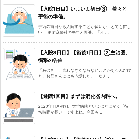
【入院1日目】いよいよ初日③ 着々と
手術の準備。
手術の前日から入院することが多いが、とても忙し
い。 まず麻酔科の先生と面談。「オ ...
【入院3日目】【術後1日目】②主治医、
衝撃の告白
「あのさー、言わなきゃならないことがあるんだけ
ど。お母さんにはもう話した。」なん ...
【通院1回目】まずは消化器内科へ。
2020年11月初旬。大学病院といえばとにかく「待
ち時間が長い」ですよね。今回も ...