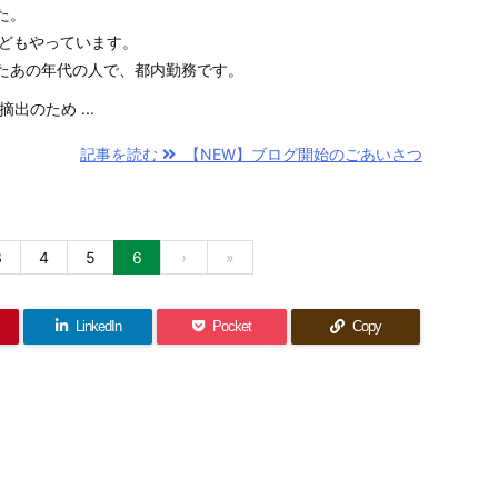
た。
rなどもやっています。
たあの年代の人で、都内勤務です。
出のため ...
記事を読む
【NEW】ブログ開始のごあいさつ
3
4
5
6
›
»
LinkedIn
Pocket
Copy