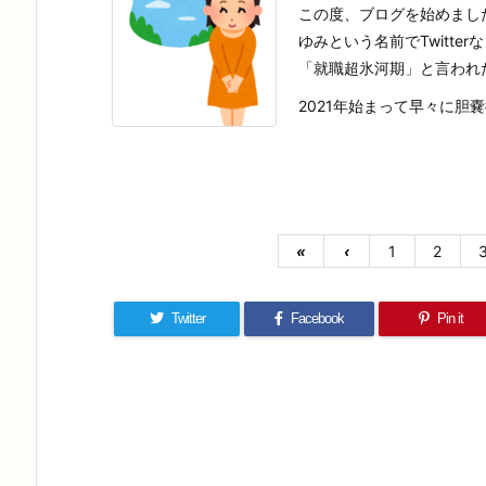
この度、ブログを始めまし
ゆみという名前でTwitte
「就職超氷河期」と言われ
2021年始まって早々に胆嚢摘
«
‹
1
2
Twitter
Facebook
Pin it