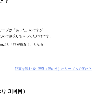
だ？
リープは「あった」のですが
たので無視しちゃってたわけです。
mmだと「精密検査！」となる
記事を読む
胆嚢（胆のう）ポリープって何だ？
ぶり３回目）