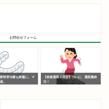
お問合せフォーム
密根管治療も終盤に。マ
【術後通院４回目】ついに、通院最終
【
成。
日！