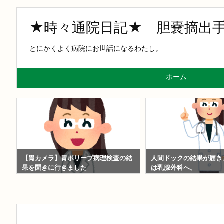
★時々通院日記★ 胆嚢摘出手術
とにかくよく病院にお世話になるわたし。
ホーム
し
【胃カメラ】胃ポリープ病理検査の結
人間ドックの結果が届き
果を聞きに行きました
は乳腺外科へ。