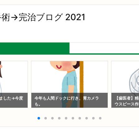
→完治ブログ 2021
ました→今度
今年も人間ドックに行き、胃カメラ
【歯医者】精
も。
ウスピース作