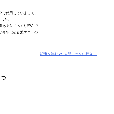
クで代用していまして、
ました。
直あまりじっくり読んで
か今年は超音波エコーの
記事を読む
人間ドックに行き ...
さつ