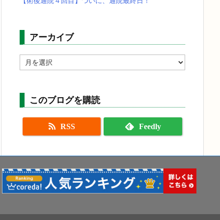
【術後通院４回目】ついに、通院最終日！
アーカイブ
ア
ー
カ
イ
ブ
このブログを購読
RSS
Feedly