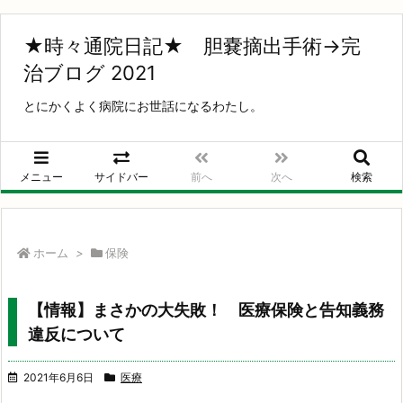
★時々通院日記★ 胆嚢摘出手術→完
治ブログ 2021
とにかくよく病院にお世話になるわたし。
メニュー
サイドバー
前へ
次へ
検索
ホーム
>
保険
【情報】まさかの大失敗！ 医療保険と告知義務
違反について
2021年6月6日
医療